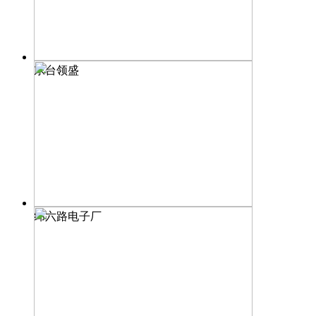
东台领盛
纬六路电子厂