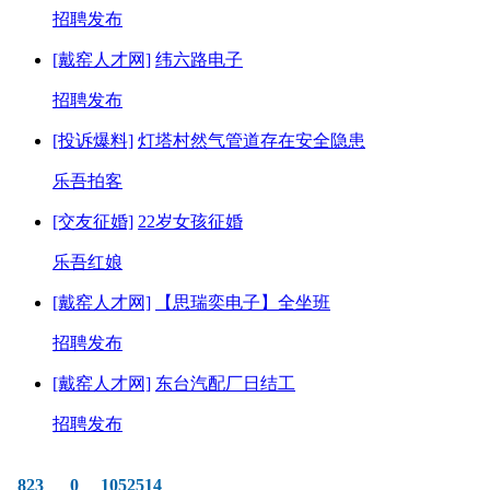
招聘发布
[戴窑人才网]
纬六路电子
招聘发布
[投诉爆料]
灯塔村然气管道存在安全隐患
乐吾拍客
[交友征婚]
22岁女孩征婚
乐吾红娘
[戴窑人才网]
【思瑞奕电子】全坐班
招聘发布
[戴窑人才网]
东台汽配厂日结工
招聘发布
823
0
1052514