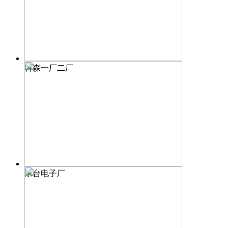
科森一厂二厂
东台电子厂