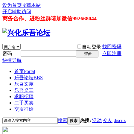
设为首页
收藏本站
开启辅助访问
商务合作、进粉丝群请加微信992668044
找回密码
自动登录
密码
立即注册
登录
快捷导航
首页
Portal
乐吾论坛
BBS
乐吾文苑
乐吾义工
求职招聘
二手买卖
交友征婚
搜索
热搜:
活动
交友
discuz
搜索