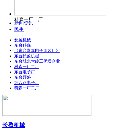
科森一厂二厂
新闻资讯
民生
长盈机械
东台科森
《东台嘉嘉电子组装厂》
东台长盈机械
东台城北大龄工优质企业
科森一厂二厂
东台电子厂
东台领盛
纬六路电子厂
科森一厂二厂
长盈机械