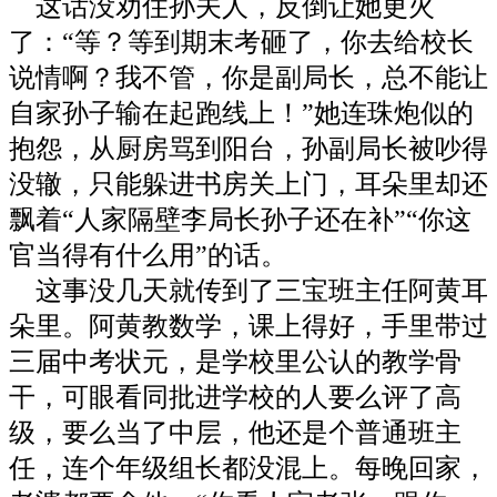
这话没劝住孙夫人，反倒让她更火
了：“等？等到期末考砸了，你去给校长
说情啊？我不管，你是副局长，总不能让
自家孙子输在起跑线上！”她连珠炮似的
抱怨，从厨房骂到阳台，孙副局长被吵得
没辙，只能躲进书房关上门，耳朵里却还
飘着“人家隔壁李局长孙子还在补”“你这
官当得有什么用”的话。
这事没几天就传到了三宝班主任阿黄耳
朵里。阿黄教数学，课上得好，手里带过
三届中考状元，是学校里公认的教学骨
干，可眼看同批进学校的人要么评了高
级，要么当了中层，他还是个普通班主
任，连个年级组长都没混上。每晚回家，