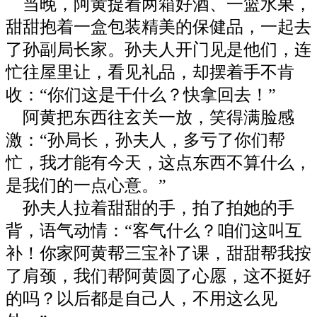
当晚，阿黄提着两箱好酒、一篮水果，
甜甜抱着一盒包装精美的保健品，一起去
了孙副局长家。孙夫人开门见是他们，连
忙往屋里让，看见礼品，却摆着手不肯
收：“你们这是干什么？快拿回去！”
阿黄把东西往玄关一放，笑得满脸感
激：“孙局长，孙夫人，多亏了你们帮
忙，我才能有今天，这点东西不算什么，
是我们的一点心意。”
孙夫人拉着甜甜的手，拍了拍她的手
背，语气动情：“客气什么？咱们这叫互
补！你家阿黄帮三宝补了课，甜甜帮我按
了肩颈，我们帮阿黄圆了心愿，这不挺好
的吗？以后都是自己人，不用这么见