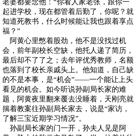
老婆都要念他：“你看人家老张，跟你一
起进学校，现在都管着后勤了，你呢？就
知道死教书，什么时候能让我也跟着享点
福？”
阿黄心里憋着股劲，他不是没找过机
会，前年副校长空缺，他托人递了简历，
最后却不了了之；去年评优秀教师，名额
也落到了校长亲戚头上。他知道，自己缺
的不是本事，是“机会”——一个能让上头
看见的机会。如今听说孙副局长家的难
题，阿黄夜里翻来覆去没睡着，天刚亮就
揣着教案往孙副局长家去，说是“家访，
了解三宝近期学习情况”。
孙副局长家的门一开，孙夫人见是阿