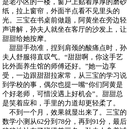
是老小区的一楼，窗户上贴着厚厚的磨砂
纸，拉上窗帘，外面半点看不见里头的
光。三宝在书桌前做题，阿黄坐在旁边轻
声讲解，孙夫人就坐在客厅的沙发上，让
甜甜给她按摩。
甜甜手劲准，捏到肩颈的酸痛点时，孙
夫人舒服得直叹气。“甜甜啊，你这手艺
比外面养生馆的师傅还好。”她一边享
受，一边跟甜甜拉家常，从三宝的学习说
到学校的事，偶尔也提一嘴“你们阿黄是
个好老师，可惜没遇上好机会”。甜甜总
是笑着应和，手里的力道却更轻柔了。
不到一个月，效果就显出来了。三宝的
数学小测从62分到78分，再到91分，最后