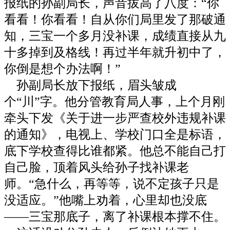
报纸的孙副局长，声音拔高了八度：“你
看看！你看看！自从你们局里发了那破通
知，三宝一个多月没补课，成绩直接从九
十多掉到及格线！再过半年就升初中了，
你倒是想个办法啊！”
孙副局长放下报纸，眉头皱成
个“川”字。他分管教育局人事，上个月刚
牵头下发《关于进一步严查校外违规补课
的通知》，电视上、学校门口全是标语，
底下学校查得比谁都紧。他总不能自己打
自己脸，顶着风头给孙子找补课老
师。“急什么，再等等，说不定孩子只是
没适应。”他嘴上劝着，心里却也没底
——三宝那底子，离了补课根本撑不住。