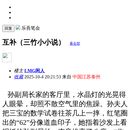
乐吾笔会
回复
互补（三竹小小说）
看全部
楼主
LMG闲人
收藏
2025-10-4 20:21:53 来自
中国江苏泰州
孙副局长家的客厅里，水晶灯的光晃得
人眼晕，却照不散空气里的焦躁。孙夫人
把三宝的数学试卷往茶几上一摔，红笔圈
出的“62”分像道血印子，她指着沙发上看